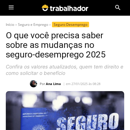
Início
Seguro e Emprego
Seguro Desemprego
O que você precisa saber
sobre as mudanças no
seguro-desemprego 2025
Confira os valores atualizados, quem tem direito e
como solicitar o benefício
Por
Ana Lima
em 27/01/2025 às 08:28