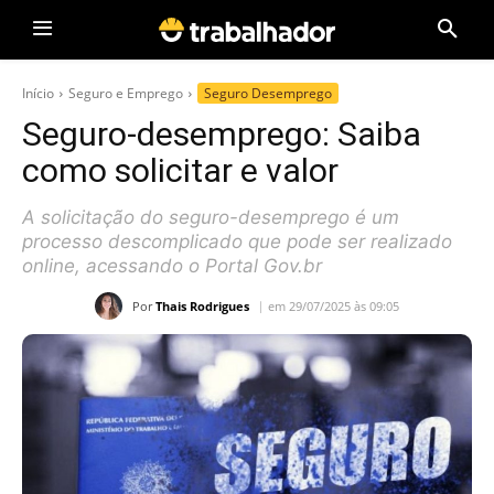
Início
Seguro e Emprego
Seguro Desemprego
Seguro-desemprego: Saiba
como solicitar e valor
A solicitação do seguro-desemprego é um
processo descomplicado que pode ser realizado
online, acessando o Portal Gov.br
Por
Thais Rodrigues
em 29/07/2025 às 09:05