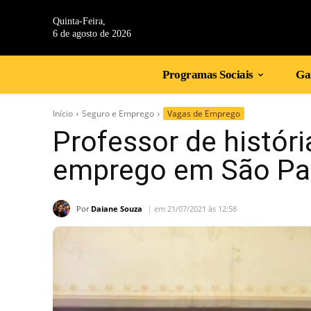
Quinta-Feira,
6 de agosto de 2026
Programas Sociais
Gan
Início
Seguro e Emprego
Vagas de Emprego
Professor de históri
emprego em São Pa
Por
Daiane Souza
em 21/07/2021 às 12:58