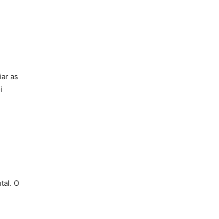
iar as
i
tal. O