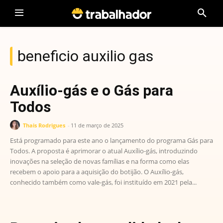
beneficio auxilio gas
Auxílio-gás e o Gás para
Todos
Thais Rodrigues
-
11 de março de 2025
Está programado para este ano o lançamento do programa Gás para
Todos. A proposta é aprimorar o atual Auxílio-gás, introduzindo
inovações na seleção de novas famílias e na forma como elas
recebem o apoio para a aquisição do botijão. O Auxílio-gás,
conhecido também como vale-gás, foi instituído em 2021 pela...