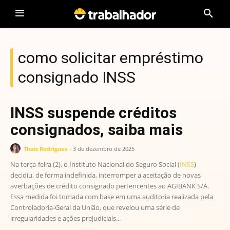
como solicitar empréstimo
consignado INSS
INSS suspende créditos
consignados, saiba mais
Thais Rodrigues
-
3 de dezembro de 2025
Na terça-feira (2), o Instituto Nacional do Seguro Social (
INSS
)
decidiu, de forma indefinida, interromper a aceitação de novas
averbações de crédito consignado pertencentes ao AGIBANK S/A.
Essa medida foi tomada com base em uma auditoria realizada pela
Controladoria-Geral da União, que revelou uma série de
irregularidades e ações prejudiciais...