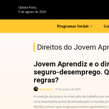
Quinta-Feira,
6 de agosto de 2026
Programas Sociais
Gan
Direitos do Jovem Ap
Jovem Aprendiz e o dir
seguro-desemprego. Q
regras?
Ana Lima
-
15 de junho de 2025
A inserção de jovens no mercado de trabalho por m
uma importante porta de entrada para o mundo pro
dúvida comum que surge para muitos aprendizes e su