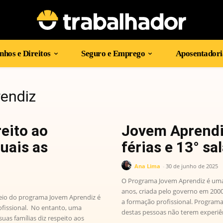
hos e Direitos
Seguro e Emprego
Aposentadori
rendiz
eito ao
Jovem Aprendiz
uais as
férias e 13° sa
Ana Lima
-
30 de junho de 2025
O Programa Jovem Aprendiz é uma 
anos, criada pelo governo em 2000
eio do programa Jovem Aprendiz é
a formação profissional. Program
fissional. No entanto, uma
destas pessoas não terem experiên
as famílias diz respeito aos