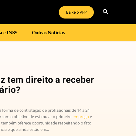
Baixe o APP
a e INSS
Outras Notícias
 tem direito a receber
lário?
forma de contratação de profissionais de 14 a 24
 com o objetivo de estimular o primeiro
emprego
e
a também oferece oportunidade respeitando o fato
cia e que ainda estão em...