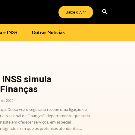
Baixe o APP
a e INSS
Outras Notícias
 INSS simula
 Finanças
 de 2022
aça. Dessa vez o segurado recebe uma ligação de
ria Nacional de Finanças", departamento que seria
nsiste em oferecer serviços, em especial
signados, em que os pretensos atendentes...