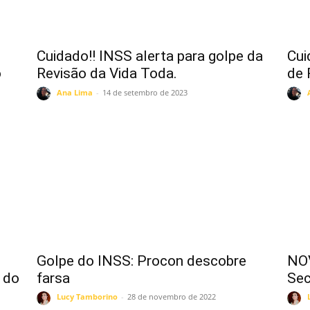
Cuidado!! INSS alerta para golpe da
Cui
o
Revisão da Vida Toda.
de 
Ana Lima
-
14 de setembro de 2023
Golpe do INSS: Procon descobre
NOV
 do
farsa
Sec
Lucy Tamborino
-
28 de novembro de 2022