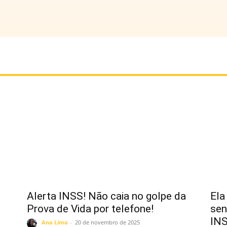
Alerta INSS! Não caia no golpe da
Ela
Prova de Vida por telefone!
sen
IN
Ana Lima
-
20 de novembro de 2025