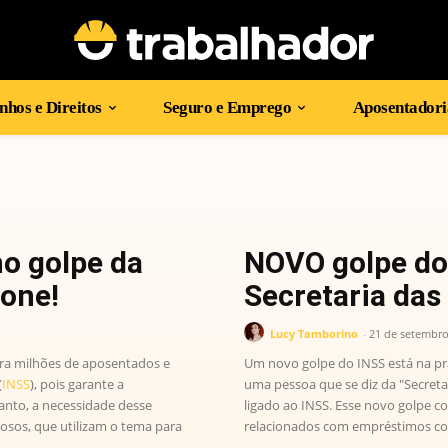
hos e Direitos
Seguro e Emprego
Aposentadori
no golpe da
NOVO golpe do
fone!
Secretaria das
Lucy Tamborino
-
21 de setembro
ara milhões de aposentados e
Um novo golpe do INSS está na pr
(
INSS
), pois garante a
uma pessoa que se diz da "Secreta
anto, a necessidade desse
ligado ao INSS. Esse novo golpe co
osos, que utilizam o tema para
relacionados com empréstimos con