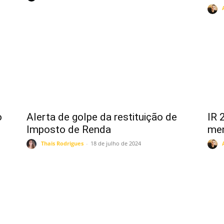
o
Alerta de golpe da restituição de
IR 
Imposto de Renda
men
Thais Rodrigues
-
18 de julho de 2024