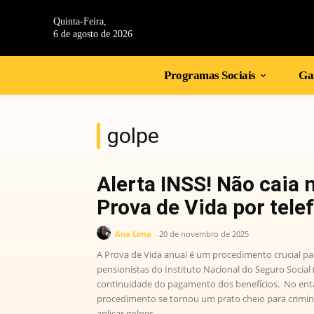
Quinta-Feira,
6 de agosto de 2026
Programas Sociais
Gan
golpe
Alerta INSS! Não caia 
Prova de Vida por tele
Ana Lima
-
20 de novembro de 2025
A Prova de Vida anual é um procedimento crucial p
pensionistas do Instituto Nacional do Seguro Social 
continuidade do pagamento dos benefícios. No ent
procedimento se tornou um prato cheio para crimin
aplicar golpes...