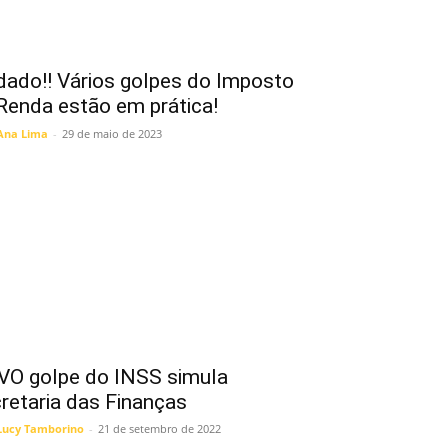
dado!! Vários golpes do Imposto
Renda estão em prática!
Ana Lima
-
29 de maio de 2023
O golpe do INSS simula
retaria das Finanças
Lucy Tamborino
-
21 de setembro de 2022