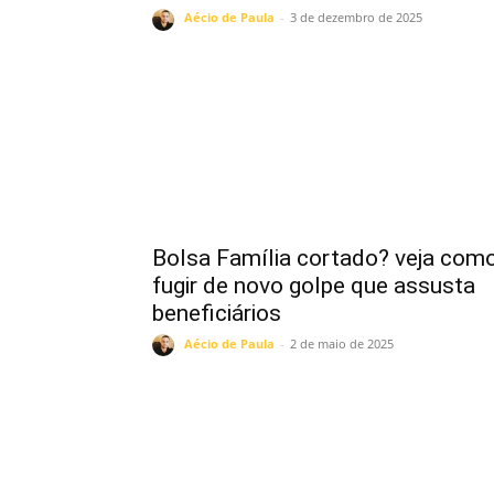
Aécio de Paula
-
3 de dezembro de 2025
Bolsa Família cortado? veja com
fugir de novo golpe que assusta
beneficiários
Aécio de Paula
-
2 de maio de 2025