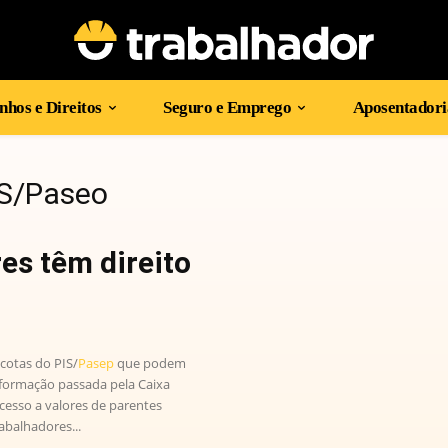
hos e Direitos
Seguro e Emprego
Aposentadori
IS/Paseo
es têm direito
 cotas do PIS/
Pasep
que podem
nformação passada pela Caixa
cesso a valores de parentes
abalhadores...