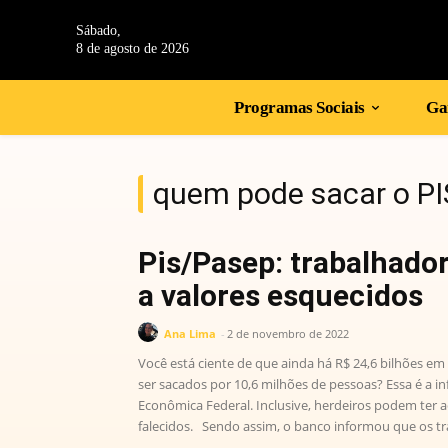
Sábado,
8 de agosto de 2026
Programas Sociais
Gan
quem pode sacar o P
Pis/Pasep: trabalhador
a valores esquecidos
Ana Lima
-
2 de novembro de 2022
Você está ciente de que ainda há R$ 24,6 bilhões em
ser sacados por 10,6 milhões de pessoas? Essa é a i
Econômica Federal. Inclusive, herdeiros podem ter a
falecidos. Sendo assim, o banco informou que os tr