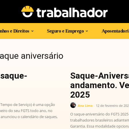
hos e Direitos
Seguro e Emprego
Aposentadori
aque aniversário
 saque-
Saque-Anivers
andamento. Vej
2025
Tempo de Serviço) é uma opção
Ana Lima
-
12 de fevereiro de 202
heiro do seu FGTS todo ano, no
O saque-aniversário do FGTS 2025
 anunciou o calendário de saques,
trabalhadores brasileiros adiant
Garantia. Essa modalidade opcional