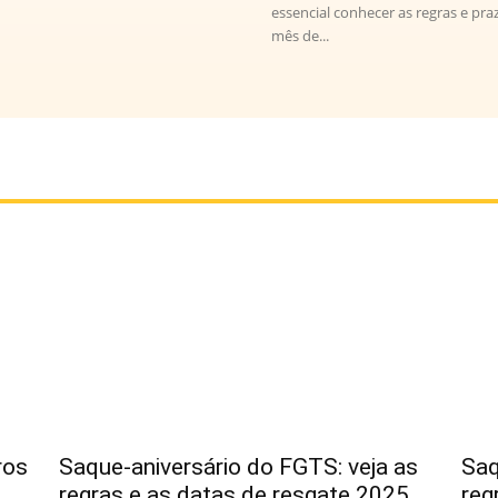
essencial conhecer as regras e pr
mês de...
ros
Saque-aniversário do FGTS: veja as
Saq
regras e as datas de resgate 2025
reg