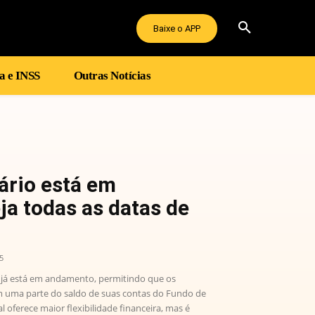
Baixe o APP
a e INSS
Outras Notícias
ário está em
a todas as datas de
5
 já está em andamento, permitindo que os
em uma parte do saldo de suas contas do Fundo de
 oferece maior flexibilidade financeira, mas é