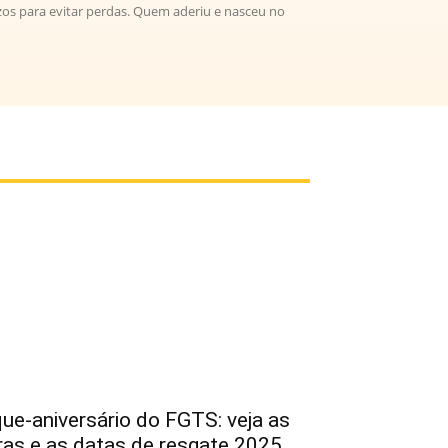
azos para evitar perdas. Quem aderiu e nasceu no
ue-aniversário do FGTS: veja as
ras e as datas de resgate 2025