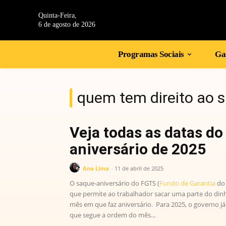
Quinta-Feira,
6 de agosto de 2026
Programas Sociais
Gan
quem tem direito ao s
Veja todas as datas do
aniversário de 2025
Ana Lima
-
11 de abril de 2025
O saque-aniversário do FGTS (
Fundo de Garantia
do 
que permite ao trabalhador sacar uma parte do din
mês em que faz aniversário. Para 2025, o governo já
que segue a ordem do mês...