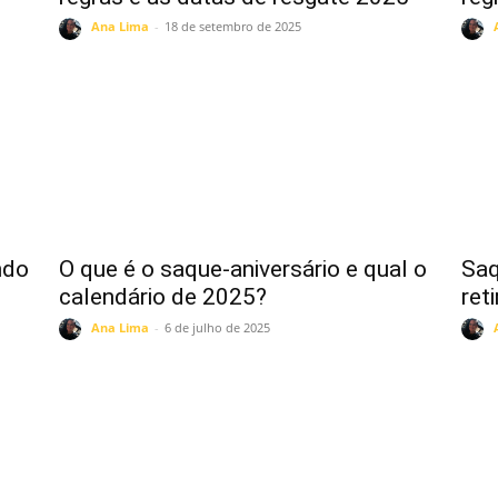
Ana Lima
-
18 de setembro de 2025
ndo
O que é o saque-aniversário e qual o
Saq
calendário de 2025?
ret
Ana Lima
-
6 de julho de 2025