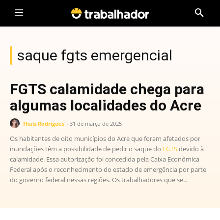
saque fgts emergencial
FGTS calamidade chega para
algumas localidades do Acre
Thais Rodrigues
-
31 de março de 2025
Os habitantes de oito municípios do Acre que foram afetados por
inundações têm a possibilidade de pedir o saque do
FGTS
devido à
calamidade. Essa autorização foi concedida pela Caixa Econômica
Federal após o reconhecimento do estado de emergência por parte
do governo federal nessas regiões. Os trabalhadores que se...