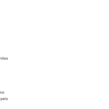
lhões
omo
 pelo