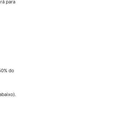
rá para
 50% do
abaixo).