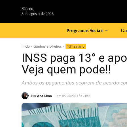
Sábado,
8 de agosto de 2026
Programas Sociais
Gan
Início
Ganhos e Direitos
13º Salário
INSS paga 13° e apo
Veja quem pode!!
Ambos os pagamentos ocorrem de acordo com 
Por
Ana Lima
em 05/06/2023 às 21:54