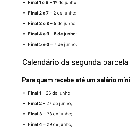
Final 1 e 6
– 1º de junho;
Final 2 e 7
– 2 de junho;
Final 3 e 8
–
5 de junho;
Final 4 e 9
–
6 de junho
;
Final 5 e 0
– 7 de junho.
Calendário da segunda parcela
Para quem recebe até um salário mín
Final 1
– 26 de junho;
Final 2
– 27 de junho;
Final 3
– 28 de junho;
Final 4
– 29 de junho;