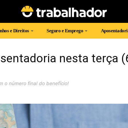
hos e Direitos
Seguro e Emprego
Aposentadori
sentadoria nesta terça (
o número final do benefício!