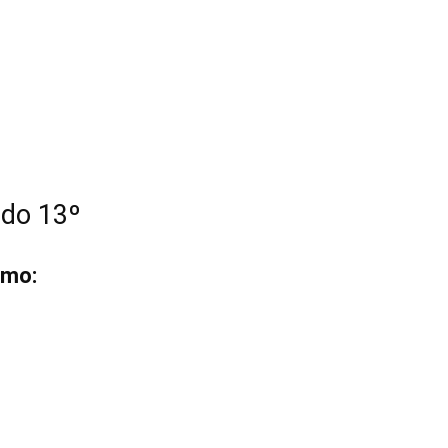
 do 13º
imo: