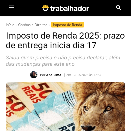
Início
Ganhos e Direitos
Imposto de Renda
Imposto de Renda 2025: prazo
de entrega inicia dia 17
Saiba quem precisa e não precisa declarar, além
das mudanças para este ano
Por
Ana Lima
em 12/03/2025 às 17:34