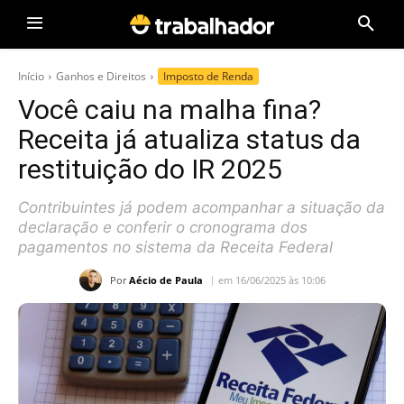
Início
Ganhos e Direitos
Imposto de Renda
Você caiu na malha fina?
Receita já atualiza status da
restituição do IR 2025
Contribuintes já podem acompanhar a situação da
declaração e conferir o cronograma dos
pagamentos no sistema da Receita Federal
Por
Aécio de Paula
em 16/06/2025 às 10:06