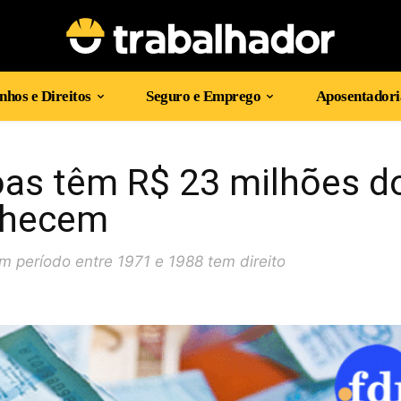
hos e Direitos
Seguro e Emprego
Aposentadori
oas têm R$ 23 milhões d
nhecem
 período entre 1971 e 1988 tem direito