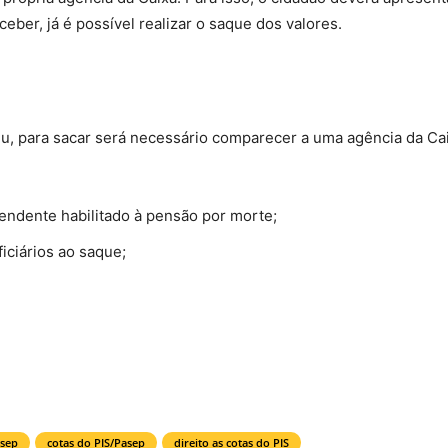
eber, já é possível realizar o saque dos valores.
ceu, para sacar será necessário comparecer a uma agência da C
pendente habilitado à pensão por morte;
iciários ao saque;
asep
cotas do PIS/Pasep
direito as cotas do PIS