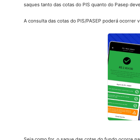
saques tanto das cotas do PIS quanto do Pasep devem
A consulta das cotas do PIS/PASEP poderá ocorrer vi
Seja como for, o saque das cotas do fundo ocorre na