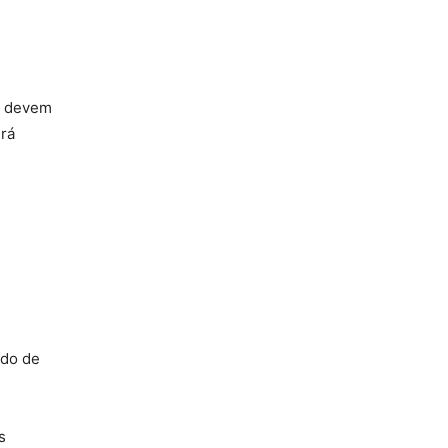
os devem
erá
ado de
s