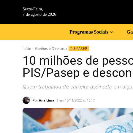
Sexta-Feira,
7 de agosto de 2026
Programas Sociais
Gan
Início
Ganhos e Direitos
PIS PASEP
10 milhões de pess
PIS/Pasep e desco
Quem trabalhou de carteira assinada em algum
Por
Ana Lima
em 15/11/2022 às 15:17