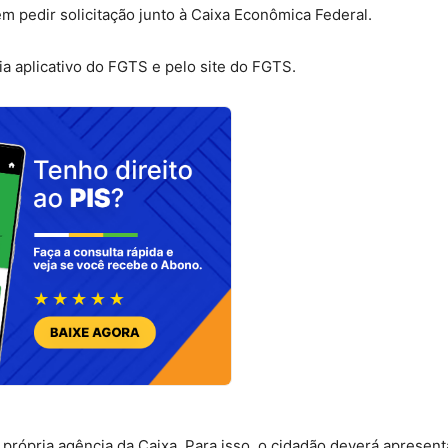
 pedir solicitação junto à Caixa Econômica Federal.
a aplicativo do FGTS e pelo site do FGTS.
 própria agência da Caixa. Para isso, o cidadão deverá apresen