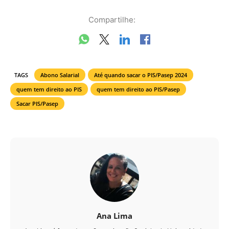
Compartilhe:
TAGS
Abono Salarial
Até quando sacar o PIS/Pasep 2024
quem tem direito ao PIS
quem tem direito ao PIS/Pasep
Sacar PIS/Pasep
Ana Lima