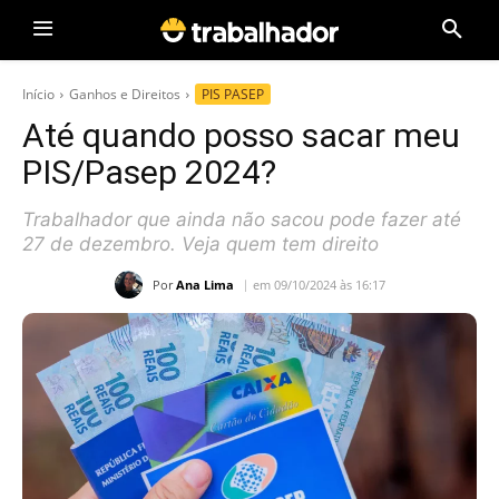
Início
Ganhos e Direitos
PIS PASEP
Até quando posso sacar meu
PIS/Pasep 2024?
Trabalhador que ainda não sacou pode fazer até
27 de dezembro. Veja quem tem direito
Por
Ana Lima
em 09/10/2024 às 16:17