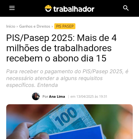
Início
Ganhos e Direitos
PIS PASEP
PIS/Pasep 2025: Mais de 4
milhões de trabalhadores
recebem o abono dia 15
Para receber o pagamento do PIS/Pasep 2025, é
necessário atender a alguns requisitos
específicos. Entenda
Por
Ana Lima
em 13/04/2025 às 19:31