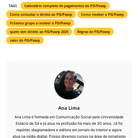
TAGS
Calendário completo de pagamentos do PIS/Pasep
Como consultar o direito ao PIS/Pasep
Como receber o PIS/Pasep
Próximo grupo a receber o PIS/Pasep
quem tem direito ao PIS/Pasep 2025
Regras do PIS/Pasep
valor do PIS/Pasep
Ana Lima
Ana Lima é formada em Comunicação Social pela Universidade
Estácio de Sá e já atua na profissão há mais de 30 anos. Já foi
repórter, diagramadora e editora em jornais do interior e agora
atua na mídia digital. Possui diversos cursos na área de jornalismo