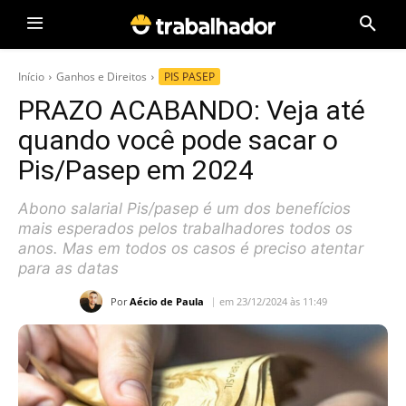
Início
Ganhos e Direitos
PIS PASEP
PRAZO ACABANDO: Veja até
quando você pode sacar o
Pis/Pasep em 2024
Abono salarial Pis/pasep é um dos benefícios
mais esperados pelos trabalhadores todos os
anos. Mas em todos os casos é preciso atentar
para as datas
Por
Aécio de Paula
em 23/12/2024 às 11:49