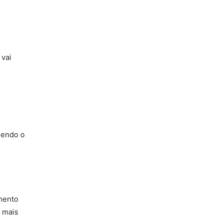
 vai
lendo o
mento
e mais