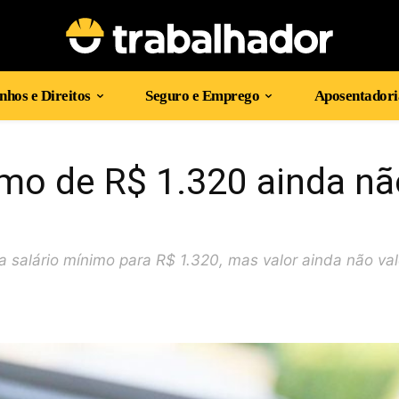
hos e Direitos
Seguro e Emprego
Aposentadori
imo de R$ 1.320 ainda nã
 salário mínimo para R$ 1.320, mas valor ainda não va