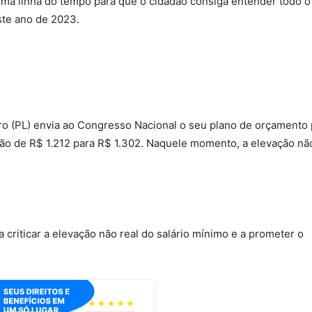
ma linha do tempo para que o cidadão consiga entender todo o
ste ano de 2023.
ro (PL) envia ao Congresso Nacional o seu plano de orçamento 
o de R$ 1.212 para R$ 1.302. Naquele momento, a elevação nã
a criticar a elevação não real do salário mínimo e a prometer o