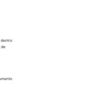
 dentro
a de
aumento