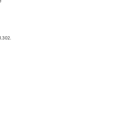
e
1.302.