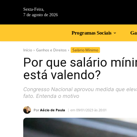
Sexta-Feira,
7 de agosto de 2026
Programas Sociais
Gan
Início
Ganhos e Direitos
Salário Mínimo
Por que salário mín
está valendo?
Congresso Nacional aprovou medida que eleva
fato. Entenda o motivo
Por
Aécio de Paula
em 09/01/2023 às 20:01