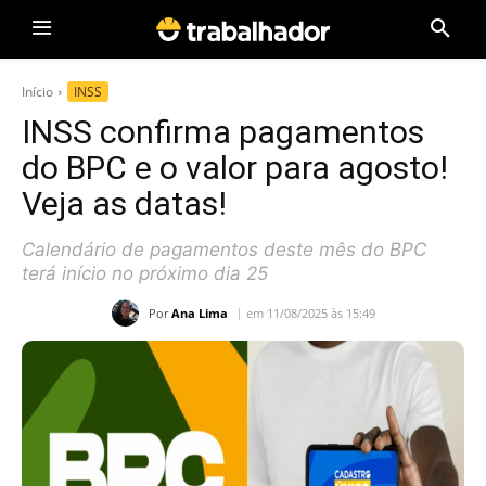
Início
INSS
INSS confirma pagamentos
do BPC e o valor para agosto!
Veja as datas!
Calendário de pagamentos deste mês do BPC
terá início no próximo dia 25
Por
Ana Lima
em 11/08/2025 às 15:49