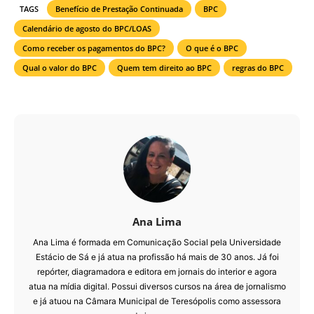
TAGS
Benefício de Prestação Continuada
BPC
Calendário de agosto do BPC/LOAS
Como receber os pagamentos do BPC?
O que é o BPC
Qual o valor do BPC
Quem tem direito ao BPC
regras do BPC
Ana Lima
Ana Lima é formada em Comunicação Social pela Universidade
Estácio de Sá e já atua na profissão há mais de 30 anos. Já foi
repórter, diagramadora e editora em jornais do interior e agora
atua na mídia digital. Possui diversos cursos na área de jornalismo
e já atuou na Câmara Municipal de Teresópolis como assessora