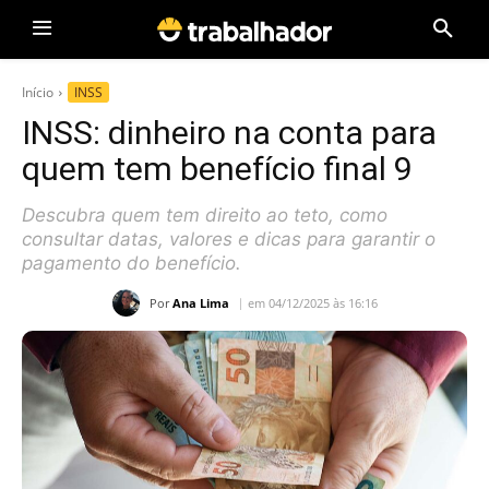
Início
INSS
INSS: dinheiro na conta para
quem tem benefício final 9
Descubra quem tem direito ao teto, como
consultar datas, valores e dicas para garantir o
pagamento do benefício.
Por
Ana Lima
em 04/12/2025 às 16:16