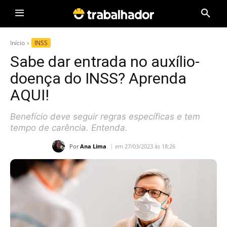
Início
INSS
Sabe dar entrada no auxílio-
doença do INSS? Aprenda
AQUI!
Benefício deve seguir regras específicas e tem
tempo de carência. Entenda.
Por
Ana Lima
em 27/03/2023 às 18:26