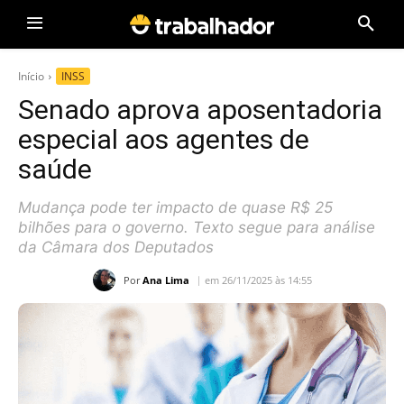
Início
INSS
Senado aprova aposentadoria
especial aos agentes de
saúde
Mudança pode ter impacto de quase R$ 25
bilhões para o governo. Texto segue para análise
da Câmara dos Deputados
Por
Ana Lima
em 26/11/2025 às 14:55