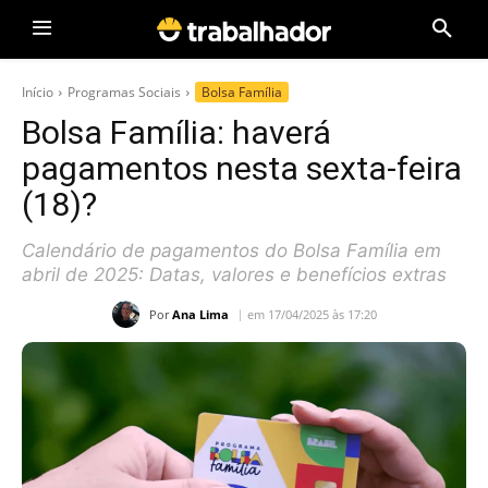
Início
Programas Sociais
Bolsa Família
Bolsa Família: haverá
pagamentos nesta sexta-feira
(18)?
Calendário de pagamentos do Bolsa Família em
abril de 2025: Datas, valores e benefícios extras
Por
Ana Lima
em 17/04/2025 às 17:20