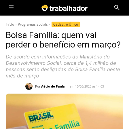
Início
Programas Sociais
Cadastro Único
Bolsa Família: quem vai
perder o benefício em março?
De acordo com informações do Ministério do
Desenvolvimento Social, cerca de 1,4 milhão de
pessoas serão desligadas do Bolsa Família neste
mês de março
Por
Aécio de Paula
em 15/03/2023 às 14:05