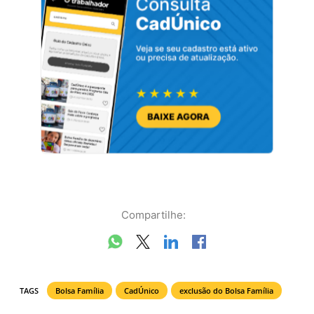
Compartilhe:
TAGS
Bolsa Família
CadÚnico
exclusão do Bolsa Família