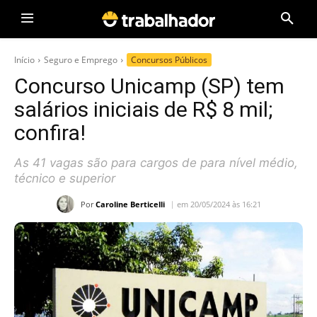
Início
Seguro e Emprego
Concursos Públicos
Concurso Unicamp (SP) tem
salários iniciais de R$ 8 mil;
confira!
As 41 vagas são para cargos de para nível médio,
técnico e superior
Por
Caroline Berticelli
em 20/05/2024 às 16:21