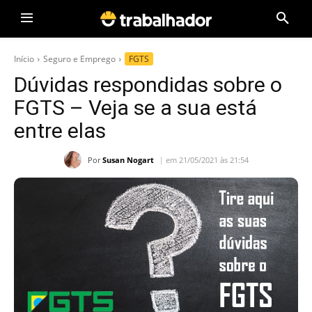
Início
Seguro e Emprego
FGTS
Dúvidas respondidas sobre o
FGTS – Veja se a sua está
entre elas
Por
Susan Nogart
em 21/05/2021 às 21:54