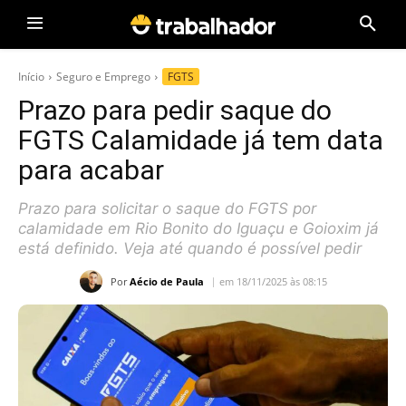
Início
Seguro e Emprego
FGTS
Prazo para pedir saque do
FGTS Calamidade já tem data
para acabar
Prazo para solicitar o saque do FGTS por
calamidade em Rio Bonito do Iguaçu e Goioxim já
está definido. Veja até quando é possível pedir
Por
Aécio de Paula
em 18/11/2025 às 08:15