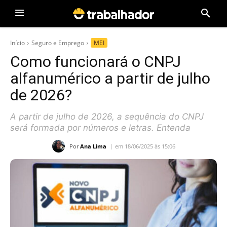
Início
Seguro e Emprego
MEI
Como funcionará o CNPJ
alfanumérico a partir de julho
de 2026?
A partir de julho de 2026, a sequência do CNPJ
será formada por números e letras. Entenda
Por
Ana Lima
em 18/06/2025 às 15:06