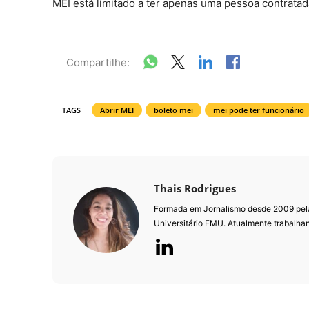
MEI está limitado a ter apenas uma pessoa contrata
Compartilhe:
TAGS
Abrir MEI
boleto mei
mei pode ter funcionário
Thais Rodrigues
Formada em Jornalismo desde 2009 pela
Universitário FMU. Atualmente trabalha