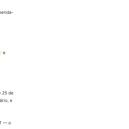
omenda-
o
e
e 25 de
rio, e
LT — o