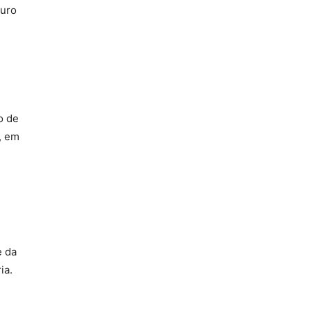
guro
o de
, em
e da
ia.