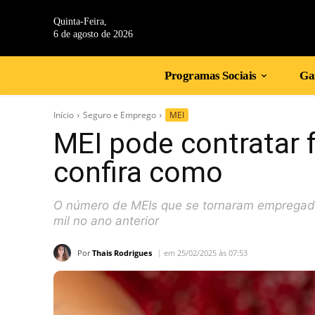
Quinta-Feira,
6 de agosto de 2026
Programas Sociais
Gan
Início
Seguro e Emprego
MEI
MEI pode contratar f
confira como
O número de MEIs que se tornaram empregad
mil no ano anterior
Por
Thais Rodrigues
em 25/02/2025 às 07:53