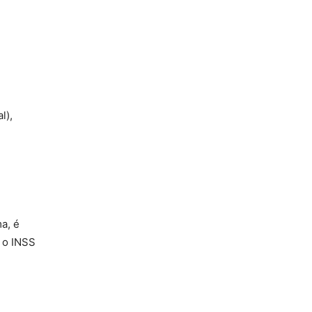
l),
a, é
 o INSS