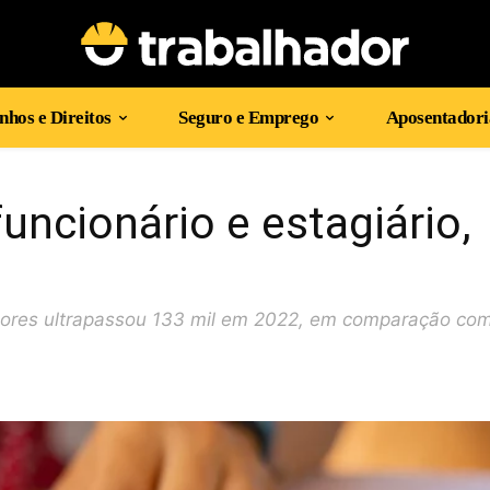
hos e Direitos
Seguro e Emprego
Aposentadori
uncionário e estagiário,
ores ultrapassou 133 mil em 2022, em comparação com