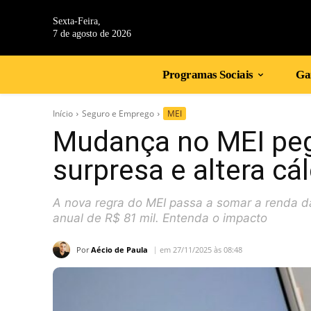
Sexta-Feira,
7 de agosto de 2026
Programas Sociais
Gan
Início
Seguro e Emprego
MEI
Mudança no MEI peg
surpresa e altera cál
A nova regra do MEI passa a somar a renda da
anual de R$ 81 mil. Entenda o impacto
Por
Aécio de Paula
em 27/11/2025 às 08:48