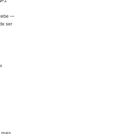
NPJ.
ecebe —
de ser
m
a mais