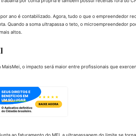
trabalha por conta própria e também possui receitas fora do C
l por ano é contabilizado. Agora, tudo o que o empreendedor r
ta. Quando a soma ultrapassa o teto, o microempreendedor po
mais altos.
I
a MaisMei, o impacto será maior entre profissionais que exerce
junta ao faturamento do MEI, a ultrapassagem do limite se torn