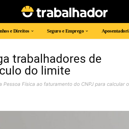
hos e Direitos
Seguro e Emprego
Aposentadori
a trabalhadores de
culo do limite
 Pessoa Física ao faturamento do CNPJ para calcular o 