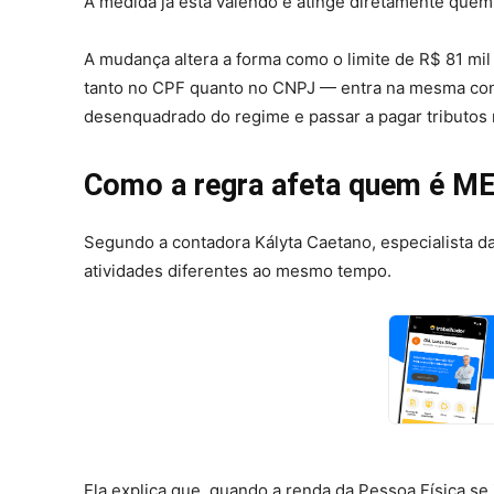
A medida já está valendo e atinge diretamente quem 
A mudança altera a forma como o limite de R$ 81 mi
tanto no CPF quanto no CNPJ — entra na mesma con
desenquadrado do regime e passar a pagar tributos 
Como a regra afeta quem é ME
Segundo a contadora Kályta Caetano, especialista d
atividades diferentes ao mesmo tempo.
Ela explica que, quando a renda da Pessoa Física se 