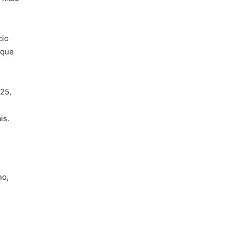
cio
 que
025,
is.
no,