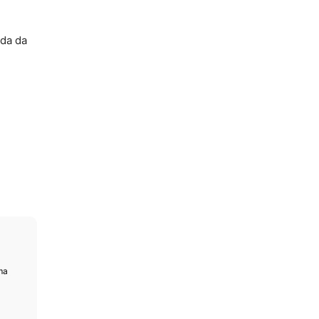
nda da
ma