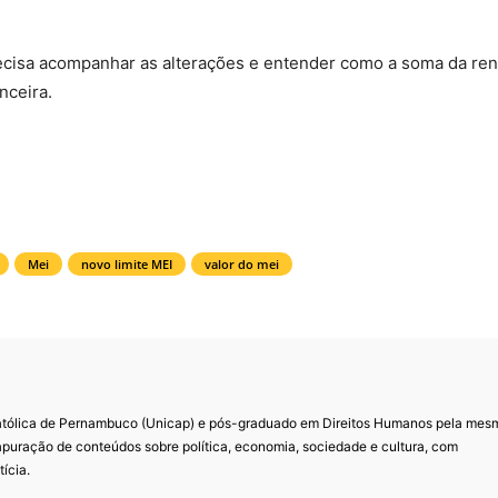
ecisa acompanhar as alterações e entender como a soma da re
nceira.
Mei
novo limite MEI
valor do mei
Católica de Pernambuco (Unicap) e pós-graduado em Direitos Humanos pela mes
 apuração de conteúdos sobre política, economia, sociedade e cultura, com
ícia.