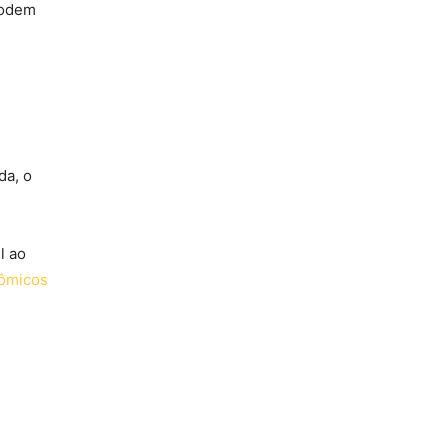
podem
da, o
l ao
ômicos