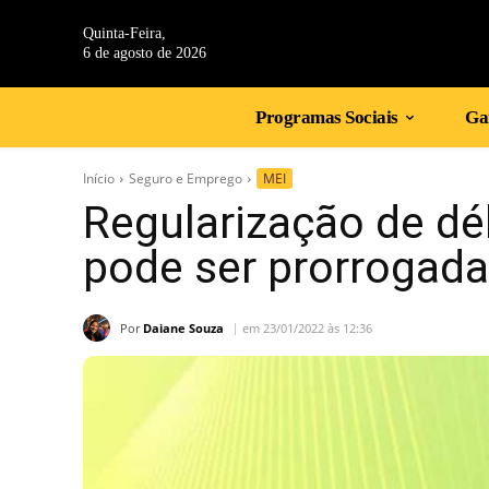
Quinta-Feira,
6 de agosto de 2026
Programas Sociais
Gan
Início
Seguro e Emprego
MEI
Regularização de dé
pode ser prorrogada
Por
Daiane Souza
em 23/01/2022 às 12:36