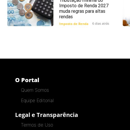
Tributação mínima do
Imposto de Renda 2027
muda regras para altas
rendas
6 dias atrás
Imposto de Renda
O Portal
Quem Somos
Equipe Editorial
Legal e Transparência
Termos de Uso