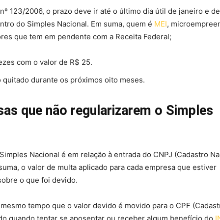
 123/2006, o prazo deve ir até o último dia útil de janeiro e d
entro do Simples Nacional. Em suma, quem é
MEI
, microempree
alores que tem em pendente com a Receita Federal;
vezes com o valor de R$ 25.
o quitado durante os próximos oito meses.
as que não regularizarem o Simples
Simples Nacional é em relação à entrada do CNPJ (Cadastro Na
 suma, o valor de multa aplicado para cada empresa que estiver
obre o que foi devido.
 mesmo tempo que o valor devido é movido para o CPF (Cadast
do quando tentar se aposentar ou receber algum benefício do
I