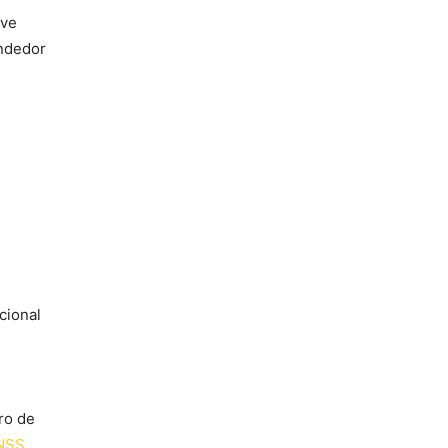
eve
ndedor
cional
ro de
NSS