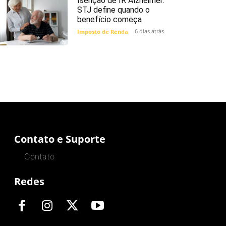
Isenção de IR Alzheimer:
STJ define quando o
benefício começa
6 dias atrás
Imposto de Renda
Contato e Suporte
Contato
Redes