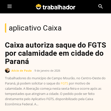
aplicativo Caixa
Caixa autoriza saque do FGTS
por calamidade em cidade do
Paraná
Aécio de Paula
-
9 de janeiro de 2026
Trabalhadores do município de Campo Mourão, no Centro-Oeste do
Paraná, já podem solicitar o saque do
FGTS
por motivo de
calamidade. A liberação começa nesta sexta-feira e ocorre após as
tempestades que atingiram a cidade. O pedido pode ser feito
diretamente pelo Aplicativo FGTS, disponibilizado pela Caixa
Econômica Federal. A...