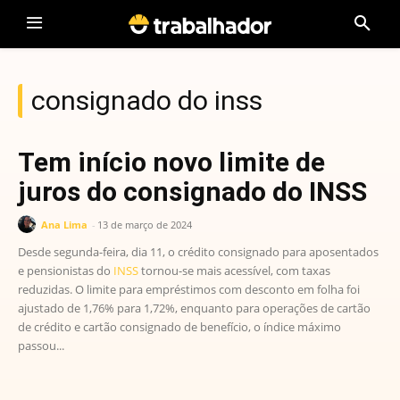
consignado do inss
Tem início novo limite de
juros do consignado do INSS
Ana Lima
-
13 de março de 2024
Desde segunda-feira, dia 11, o crédito consignado para aposentados
e pensionistas do
INSS
tornou-se mais acessível, com taxas
reduzidas. O limite para empréstimos com desconto em folha foi
ajustado de 1,76% para 1,72%, enquanto para operações de cartão
de crédito e cartão consignado de benefício, o índice máximo
passou...