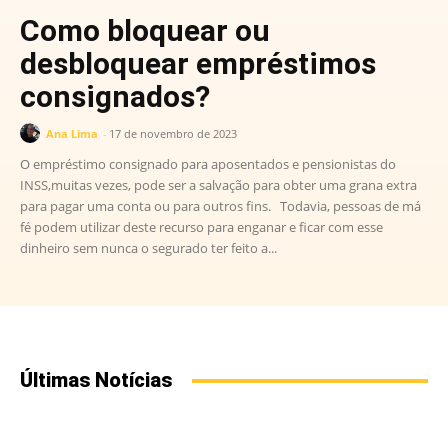
Como bloquear ou
desbloquear empréstimos
consignados?
Ana Lima
-
17 de novembro de 2023
O empréstimo consignado para aposentados e pensionistas do
INSS,muitas vezes, pode ser a salvação para obter uma grana extra
para pagar uma conta ou para outros fins. Todavia, pessoas de má
fé podem utilizar deste recurso para enganar e ficar com esse
dinheiro sem nunca o segurado ter feito a...
Últimas Notícias