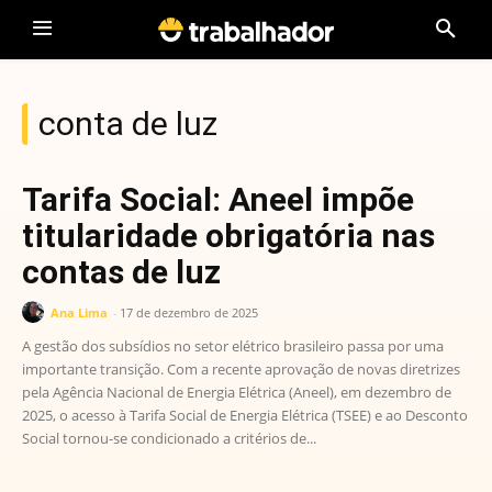
conta de luz
Tarifa Social: Aneel impõe
titularidade obrigatória nas
contas de luz
Ana Lima
-
17 de dezembro de 2025
A gestão dos subsídios no setor elétrico brasileiro passa por uma
importante transição. Com a recente aprovação de novas diretrizes
pela Agência Nacional de Energia Elétrica (Aneel), em dezembro de
2025, o acesso à Tarifa Social de Energia Elétrica (TSEE) e ao Desconto
Social tornou-se condicionado a critérios de...