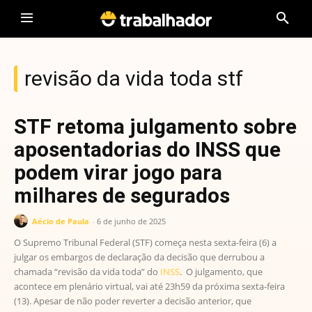
revisão da vida toda stf
STF retoma julgamento sobre
aposentadorias do INSS que
podem virar jogo para
milhares de segurados
Aécio de Paula
-
6 de junho de 2025
O Supremo Tribunal Federal (STF) começa nesta sexta-feira (6) a
julgar os embargos de declaração da decisão que derrubou a
chamada “revisão da vida toda” do
INSS
. O julgamento, que
acontece em plenário virtual, vai até 23h59 da próxima sexta-feira
(13). Apesar de não poder reverter a decisão anterior, que