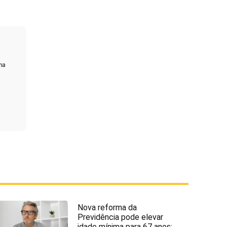
ma
Nova reforma da
Previdência pode elevar
idade mínima para 67 anos;