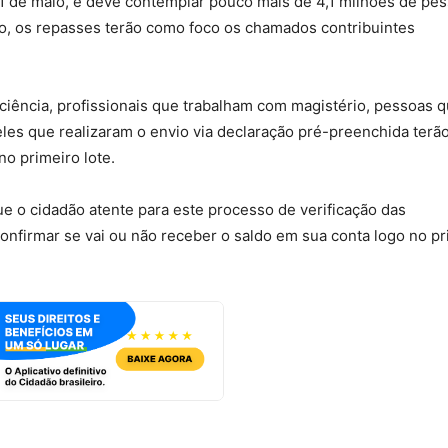
1 de maio, e deve contemplar pouco mais de 4,1 milhões de pe
o, os repasses terão como foco os chamados contribuintes
ciência, profissionais que trabalham com magistério, pessoas 
es que realizaram o envio via declaração pré-preenchida terã
o primeiro lote.
ue o cidadão atente para este processo de verificação das
onfirmar se vai ou não receber o saldo em sua conta logo no pr