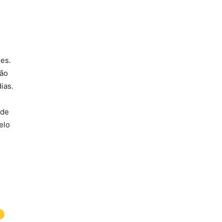
res.
não
ias.
 de
elo