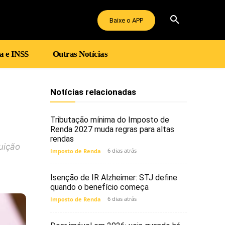
Baixe o APP
a e INSS
Outras Notícias
Notícias relacionadas
Tributação mínima do Imposto de
Renda 2027 muda regras para altas
rendas
uição
6 dias atrás
Imposto de Renda
Isenção de IR Alzheimer: STJ define
quando o benefício começa
6 dias atrás
Imposto de Renda