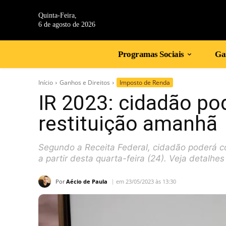
Quinta-Feira,
6 de agosto de 2026
Programas Sociais
Gan
Início
Ganhos e Direitos
Imposto de Renda
IR 2023: cidadão pod
restituição amanhã
Segundo a Receita Federal, cidadão poderá con
a partir desta quarta-feira (24). Veja detalhes
Por
Aécio de Paula
em 23/05/2023 às 13:30