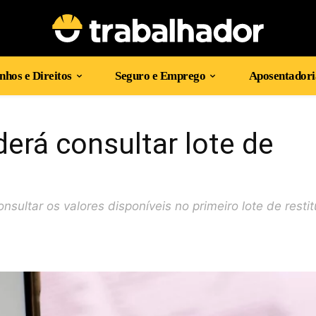
hos e Direitos
Seguro e Emprego
Aposentadori
erá consultar lote de
sultar os valores disponíveis no primeiro lote de restit