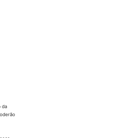
o da
poderão