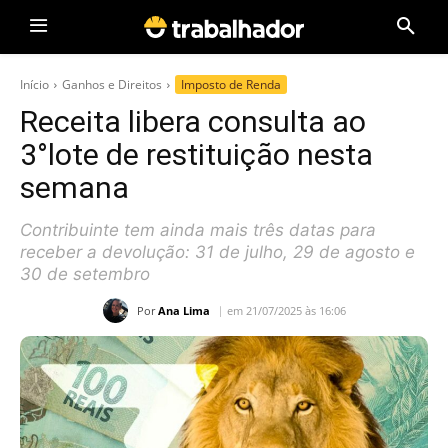
Início
Ganhos e Direitos
Imposto de Renda
Receita libera consulta ao
3°lote de restituição nesta
semana
Contribuinte tem ainda mais três datas para
receber a devolução: 31 de julho, 29 de agosto e
30 de setembro
Por
Ana Lima
em 21/07/2025 às 16:06