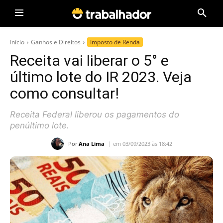
Início
Ganhos e Direitos
Imposto de Renda
Receita vai liberar o 5° e
último lote do IR 2023. Veja
como consultar!
Receita Federal liberou os pagamentos do
penúltimo lote.
Por
Ana Lima
em 03/09/2023 às 18:42