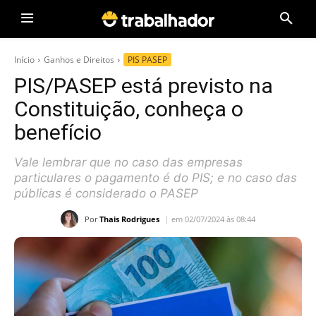
Início
Ganhos e Direitos
PIS PASEP
PIS/PASEP está previsto na
Constituição, conheça o
benefício
Vale lembrar que no caso das empresas
particulares o pagamento é do PIS; e no caso das
públicas é considerado o PASEP
Por
Thais Rodrigues
em 02/07/2024 às 08:44