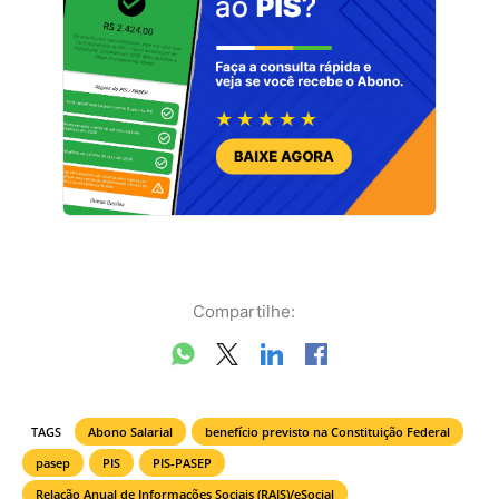
Compartilhe:
TAGS
Abono Salarial
benefício previsto na Constituição Federal
pasep
PIS
PIS-PASEP
Relação Anual de Informações Sociais (RAIS)/eSocial