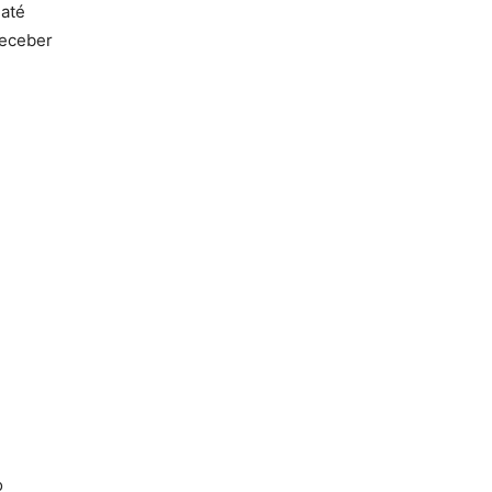
 até
receber
o