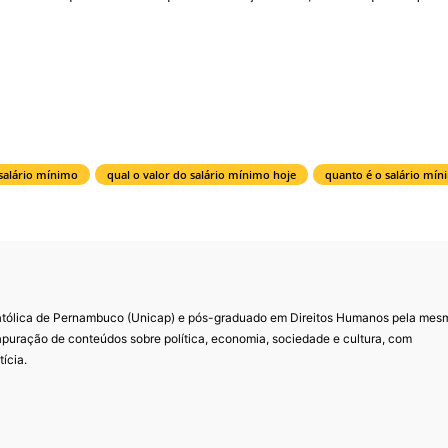
 salário mínimo
qual o valor do salário mínimo hoje
quanto é o salário mín
Católica de Pernambuco (Unicap) e pós-graduado em Direitos Humanos pela mes
 apuração de conteúdos sobre política, economia, sociedade e cultura, com
ícia.