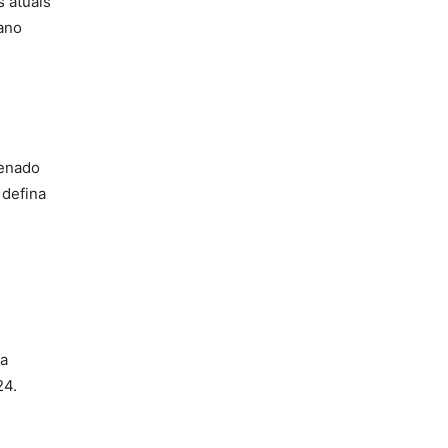
 atuais
lano
Senado
 defina
Na
24.