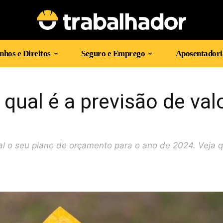
hos e Direitos
Seguro e Emprego
Aposentadori
 qual é a previsão de val
l o seu plano de orçamento para o ano de 2024. Veja q