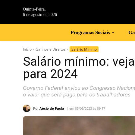
Quinta-Feira,
6 de agosto de 2026
Programas Sociais
Gan
Início
Ganhos e Direitos
Salário Mínimo
Salário mínimo: veja
para 2024
Governo Federal enviou ao Congresso Naciona
o valor que será pago para os trabalhadores
Por
Aécio de Paula
em 05/09/2023 às 09:17