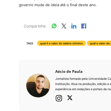
governo mude de ideia até o final deste ano.
Compartilhe:
TAGS
qual é o valor do salário mínimo
qual o valor do
Aécio de Paula
Jornalista formado pela Universidade 
instituição. Atua na produção, edição e
experiência em redações e portais de not