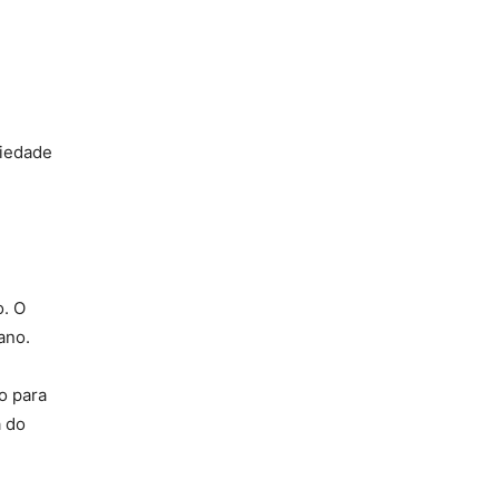
ciedade
o. O
ano.
o para
a do