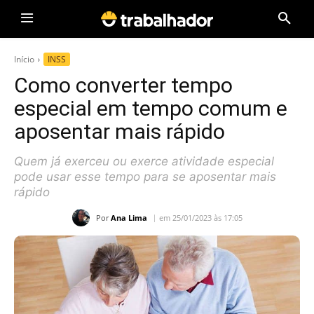
Início
INSS
Como converter tempo
especial em tempo comum e
aposentar mais rápido
Quem já exerceu ou exerce atividade especial
pode usar esse tempo para se aposentar mais
rápido
Por
Ana Lima
em 25/01/2023 às 17:05