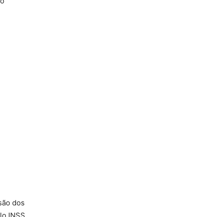
io
ssão dos
lo INSS