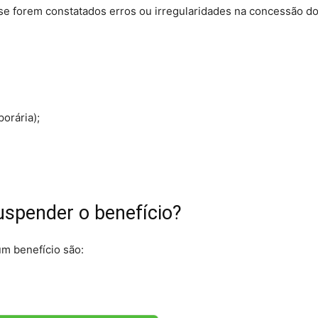
e forem constatados erros ou irregularidades na concessão d
orária);
uspender o benefício?
m benefício são: