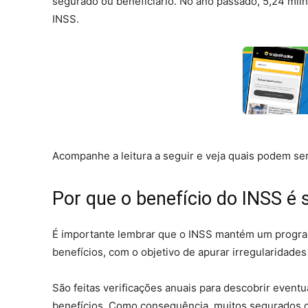
segurado ou beneficiário. No ano passado, 5,24 mi
INSS.
Acompanhe a leitura a seguir e veja quais podem se
Por que o benefício do INSS é
É importante lembrar que o INSS mantém um progr
benefícios, com o objetivo de apurar irregularidade
São feitas verificações anuais para descobrir eventu
benefícios. Como consequência, muitos segurados q