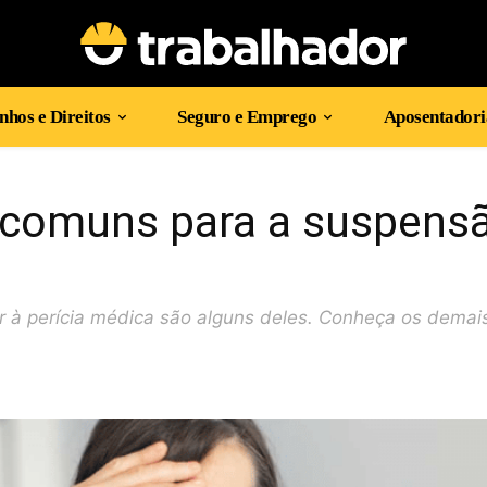
hos e Direitos
Seguro e Emprego
Aposentadori
 comuns para a suspens
 à perícia médica são alguns deles. Conheça os demai