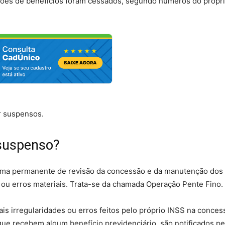
lhões de benefícios foram cessados, segundo números do própr
r suspensos.
 suspenso?
ama permanente de revisão da concessão e da manutenção dos
s ou erros materiais. Trata-se da chamada Operação Pente Fino.
ais irregularidades ou erros feitos pelo próprio INSS na conce
ue recebem algum benefício previdenciário, são notificados pe