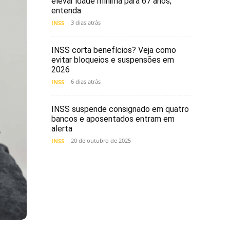
elevar idade mínima para 67 anos;
entenda
3 dias atrás
INSS
INSS corta benefícios? Veja como
evitar bloqueios e suspensões em
2026
6 dias atrás
INSS
INSS suspende consignado em quatro
bancos e aposentados entram em
alerta
20 de outubro de 2025
INSS