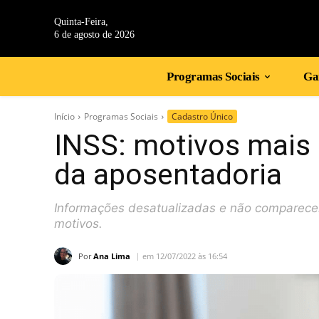
Quinta-Feira,
6 de agosto de 2026
Programas Sociais
Gan
Início
Programas Sociais
Cadastro Único
INSS: motivos mais
da aposentadoria
Informações desatualizadas e não comparecer
motivos.
Por
Ana Lima
em 12/07/2022 às 16:54