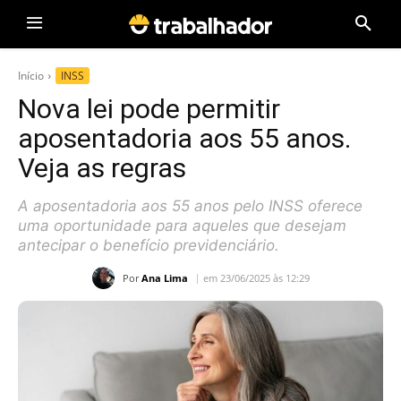
Início
INSS
Nova lei pode permitir
aposentadoria aos 55 anos.
Veja as regras
A aposentadoria aos 55 anos pelo INSS oferece
uma oportunidade para aqueles que desejam
antecipar o benefício previdenciário.
Por
Ana Lima
em 23/06/2025 às 12:29