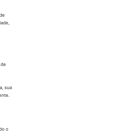
úde
dade,
 de
a, sua
ente.
do o