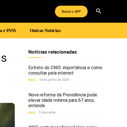
Baixe o APP
a e INSS
Outras Notícias
Notícias relacionadas
as
Extrato do CNIS: importância e como
consultar pela internet
14 de junho de 2024
INSS
Nova reforma da Previdência pode
elevar idade mínima para 67 anos;
entenda
5 dias atrás
INSS