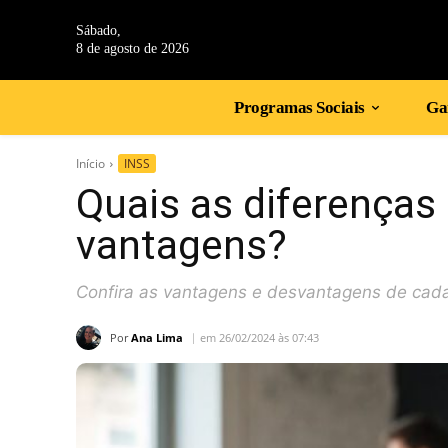
Sábado,
8 de agosto de 2026
Programas Sociais
Gan
Início
INSS
Quais as diferenças
vantagens?
Confira as vantagens e desvantagens de cada
Por
Ana Lima
em 26/02/2024 às 07:43