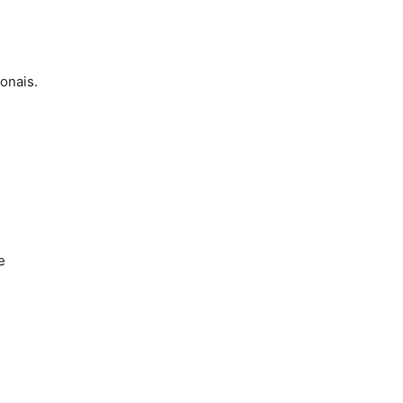
onais.
e