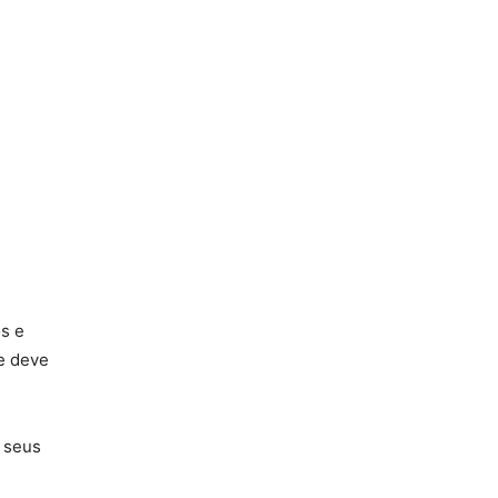
s e
ue deve
e seus