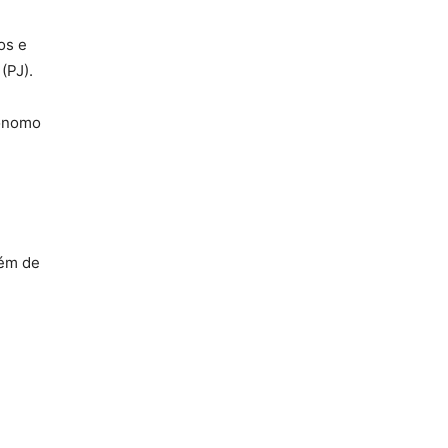
os e
(PJ).
tônomo
lém de