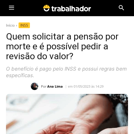
Início
INSS
Quem solicitar a pensão por
morte e é possível pedir a
revisão do valor?
O benefício é pago pelo INSS e possui regras bem
específicas.
Por
Ana Lima
em 01/05/2023 às 14:29