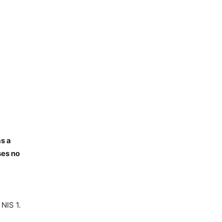
s a
ses no
 NIS 1.