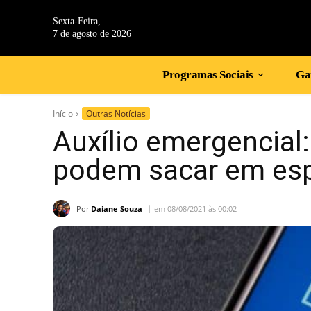
Sexta-Feira,
7 de agosto de 2026
Programas Sociais
Gan
Início
Outras Notícias
Auxílio emergencial:
podem sacar em es
Por
Daiane Souza
em 08/08/2021 às 00:02