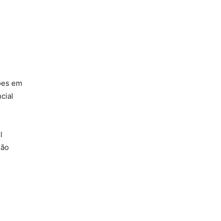
hões em
cial
l
não