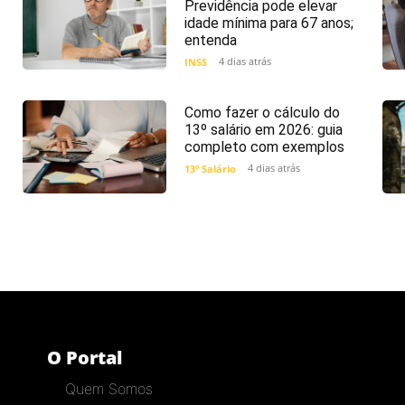
Previdência pode elevar
idade mínima para 67 anos;
entenda
4 dias atrás
INSS
Como fazer o cálculo do
13º salário em 2026: guia
completo com exemplos
4 dias atrás
13º Salário
O Portal
Quem Somos