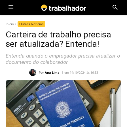
Início
Outras Notícias
Carteira de trabalho precisa
ser atualizada? Entenda!
Entenda quando o empregador precisa atualizar o
documento do colaborador
Por
Ana Lima
em 14/10/2024 às 16:53