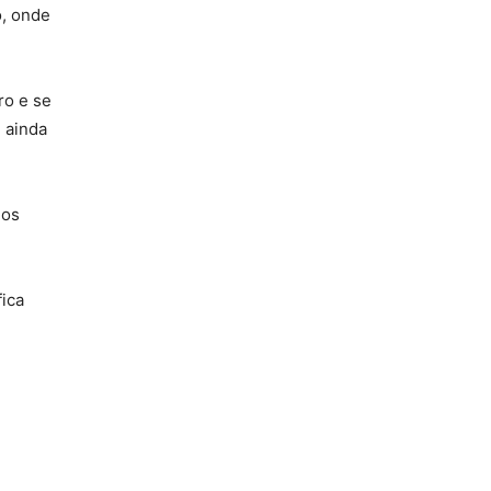
o, onde
ro e se
 ainda
 os
ica