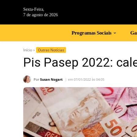
Sexta-Feira,
7 de agosto de 2026
Programas Sociais
Gan
Início
Outras Notícias
Pis Pasep 2022: cale
Por
Susan Nogart
em 07/01/2022 às 04:05