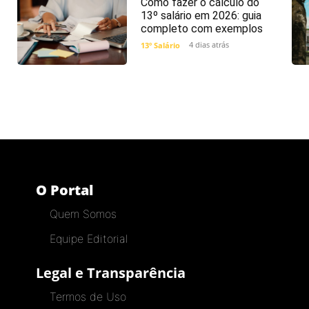
Como fazer o cálculo do
13º salário em 2026: guia
completo com exemplos
4 dias atrás
13º Salário
O Portal
Quem Somos
Equipe Editorial
Legal e Transparência
Termos de Uso