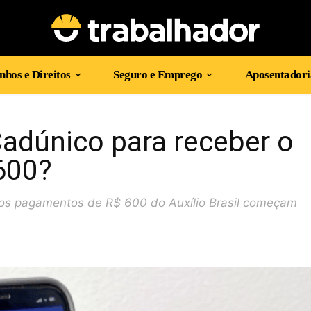
hos e Direitos
Seguro e Emprego
Aposentadori
Cadúnico para receber o
 600?
e os pagamentos de R$ 600 do Auxílio Brasil começam