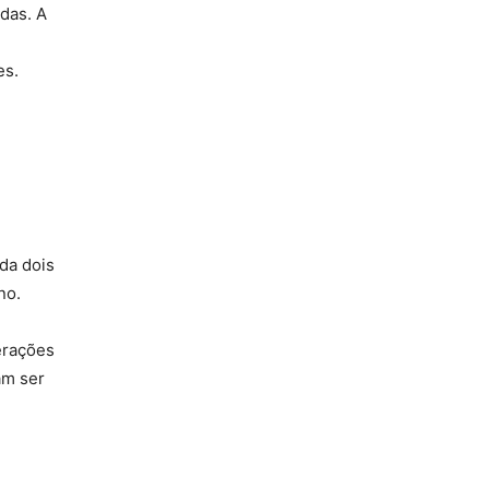
das. A
es.
da dois
no.
erações
am ser