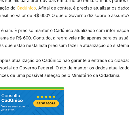
es sociais para tirar dúvidas em torno do tema. Um dos pontos 
zação do
Cadúnico
. Afinal de contas, é preciso atualizar os dado
rasil no valor de R$ 600? O que o Governo diz sobre o assunto
a é sim. É preciso manter o Cadúnico atualizado com informaçõ
rama de R$ 600. Contudo, a regra vale não apenas para os usuá
s que estão nesta lista precisam fazer a atualização do sistema
mples atualização do Cadúnico não garante a entrada do cidad
social do Governo Federal. O ato de manter os dados atualizad
nces de uma possível seleção pelo Ministério da Cidadania.