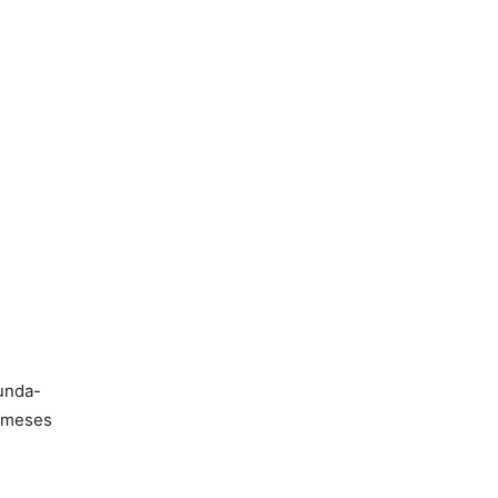
gunda-
s meses