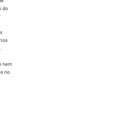
de
s do
?
es
rios
.
ão nem
os no