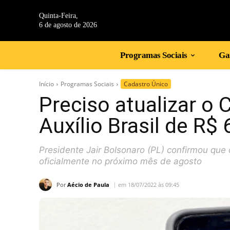
Quinta-Feira,
6 de agosto de 2026
Programas Sociais
Gan
Início
Programas Sociais
Cadastro Único
Preciso atualizar o 
Auxílio Brasil de R$
Presidente Jair Bolsonaro (PL) confirmou qu
oficialmente no próximo mês de agosto
Por
Aécio de Paula
em 18/07/2022 às 09:45