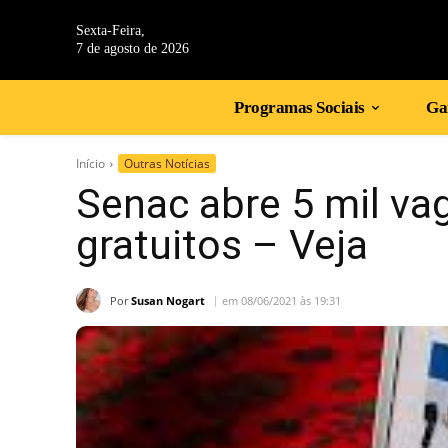
Sexta-Feira,
7 de agosto de 2026
Programas Sociais
Gan
Início
Outras Notícias
Senac abre 5 mil va
gratuitos – Veja
Por
Susan Nogart
em 08/06/2021 às 19:31