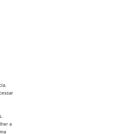
ia.
acessar
s.
lher a
ima