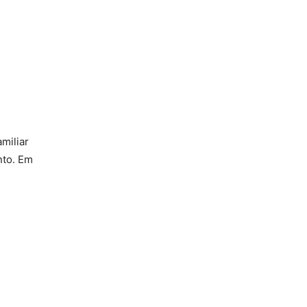
miliar
nto. Em